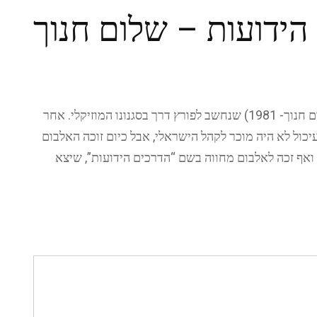
הידועות – שלום חנוך
שיר זה לקוח מתוך האלבום חתונה לבנה (האלבום השני של שלום חנוך- 1981) שנחשב לפורץ דרך בסגנונו המוזיקלי. אחר
כול לא היה מוכר לקהל הישראלי, אבל כיום זוכה האלבום
אף זכה לאלבום מחווה בשם “הדרכים הידועות”, שיצא